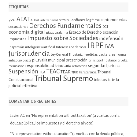
ETIQUETAS
AEAT
720
criptomonedas
bitcoin
Confianza legítima
AEDAF
arbitrariedad
Derechos Fundamentales
declaraciones
DGT
economía digital
Estado de Derecho
exención
estado de alarma
Impuesto sobre Sociedades
indefensión
impuestos
IRPF
IVA
inspección
inteligencia artificial
Intereses de demora
jurisprudencia
Ley General Tributaria
medidas cautelares
normas
plusvalía municipal
prescripción
prueba
antiabuso
plazos
principios tributarios
seguridad jurídica
responsabilidad tributaria
recaudación
retroacción
Suspensión
TEAC
TEAR
Tribunal
TEA
TJUE
Transparencia
Tribunal Supremo
tutela
Constitucional
tributos
judicial efectiva
COMENTARIOS RECIENTES
Javier AC
en
“No representation without taxation” (a vueltas con la
deuda pública, los impuestos y el derecho al voto).
“No representation without taxation” (a vueltas con la deuda pública,