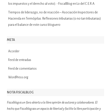
los impuestos y el derecho al voto). - FiscalBlog
en
Lo del C.E.R.A.
Tiempos de liderazgo, no de reacción – Asociación Inspectores de
Hacienda
en
Termópilas. Reflexiones tributarias (o no tan tributarias)
para el balance de este curso bloguero
META
Acceder
Feed de entradas
Feed de comentarios
WordPress.org
NOTA FISCALBLOG
Fiscalblog es un foro abierto a la libre opinión de autores y colaboradores. El
hecho que Fiscalblog sea un espacio de libertad y facilite la libre participación y