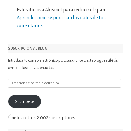
Este sitio usa Akismet para reducir el spam.
Aprende cómo se procesan los datos de tus
comentarios.
SUSCRIPCIÓN AL BLOG:
Introduce tu correo electrónico para suscribirte a este blog y recibirás
aviso de las nuevas entradas.
Dirección
de
correo
Suscríbete
electrónico
Únete a otros 2.002 suscriptores