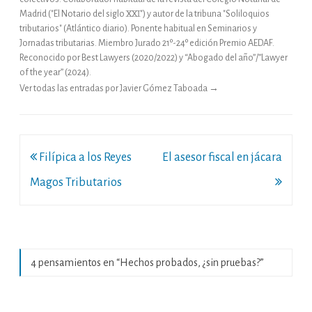
Madrid ("El Notario del siglo XXI") y autor de la tribuna "Soliloquios
tributarios" (Atlántico diario). Ponente habitual en Seminarios y
Jornadas tributarias. Miembro Jurado 21º-24º edición Premio AEDAF.
Reconocido por Best Lawyers (2020/2022) y “Abogado del año”/”Lawyer
of the year” (2024).
Ver todas las entradas por Javier Gómez Taboada
→
Navegación
Filípica a los Reyes
El asesor fiscal en jácara
de
Magos Tributarios
entradas
4 pensamientos en “
Hechos probados, ¿sin pruebas?
”