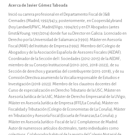
Acerca de Javier Gómez Taboada
Inició su carrera profesional en el Departamento Fiscal de J&B
Cremades (Madrid; 1992/94) y, posteriormente, en Coopers&Lybrand
(hoy Landwell/PWC; Madrid/Vigo; 1994/97) y en EY Abogados (antes
Ernst&Young; 1997/2014) donde fue su Director en Galicia. Licenciado en
Derecho por la Universidad de Salamanca (1990). Máster en Asesoría
Fiscal (MAF) del Instituto de Empresa (1992). Miembro del Colegio de
Abogados y de la Asociación Española de Asesores Fiscales (AEDAF).
Coordinador de la Sección del I. Sociedades (2012-2015) de la AEDAF,
miembro de su Consejo Institucional (2010-2015, 2018-2023), de su
Sección de derechos y garantías del contribuyente (2015-2018), y de su
Comisión Directiva asumiendo la Vocalía responsable de Estudios e
Investigación (2018-2023). Miembro de los claustros docentes del
Curso de especialización en Derecho Tributario de la USC; Máster en
Asesoría Jurídica de la UdC; Máster de Derecho Empresarial de la UVigo;
Máster en Asesoría Jurídica de Empresa (IFFE/La Coruña); Máster en
Fiscalidad y Tributación (Colegio de Economistas de La Coruña); Máster
en Tributación y Asesoría Fiscal (Escuela de Finanzas/La Coruña); y
Máster en Asesoría Jurídico-Fiscal de la U. Complutense de Madrid.
Autor de numerosos artículos doctrinales, tanto individuales como
colectivos. Colaborador habitual de la revista del Colegio Notarial de