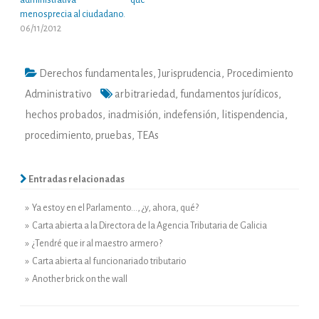
administrativa que
menosprecia al ciudadano.
06/11/2012
Derechos fundamentales
,
Jurisprudencia
,
Procedimiento
Administrativo
arbitrariedad
,
fundamentos jurídicos
,
hechos probados
,
inadmisión
,
indefensión
,
litispendencia
,
procedimiento
,
pruebas
,
TEAs
Entradas relacionadas
» Ya estoy en el Parlamento…, ¿y, ahora, qué?
» Carta abierta a la Directora de la Agencia Tributaria de Galicia
» ¿Tendré que ir al maestro armero?
» Carta abierta al funcionariado tributario
» Another brick on the wall