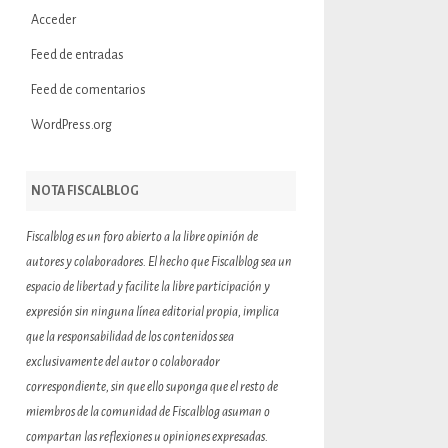
Acceder
Feed de entradas
Feed de comentarios
WordPress.org
NOTA FISCALBLOG
Fiscalblog es un foro abierto a la libre opinión de
autores y colaboradores. El hecho que Fiscalblog sea un
espacio de libertad y facilite la libre participación y
expresión sin ninguna línea editorial propia, implica
que la responsabilidad de los contenidos sea
exclusivamente del autor o colaborador
correspondiente, sin que ello suponga que el resto de
miembros de la comunidad de Fiscalblog asuman o
compartan las reflexiones u opiniones expresadas.