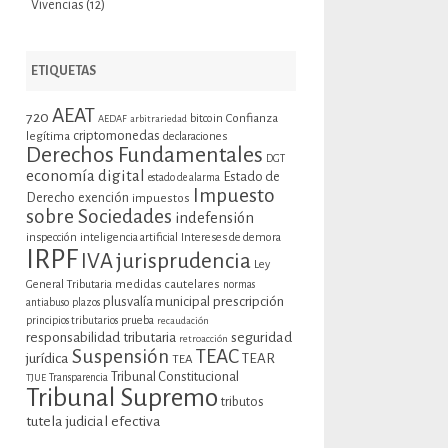
Vivencias
(12)
ETIQUETAS
AEAT
720
bitcoin
Confianza
AEDAF
arbitrariedad
criptomonedas
legítima
declaraciones
Derechos Fundamentales
DGT
economía digital
Estado de
estado de alarma
Impuesto
Derecho
exención
impuestos
sobre Sociedades
indefensión
inspección
inteligencia artificial
Intereses de demora
IRPF
jurisprudencia
IVA
Ley
General Tributaria
medidas cautelares
normas
plusvalía municipal
prescripción
antiabuso
plazos
prueba
principios tributarios
recaudación
seguridad
responsabilidad tributaria
retroacción
Suspensión
TEAC
jurídica
TEAR
TEA
Tribunal Constitucional
TJUE
Transparencia
Tribunal Supremo
tributos
tutela judicial efectiva