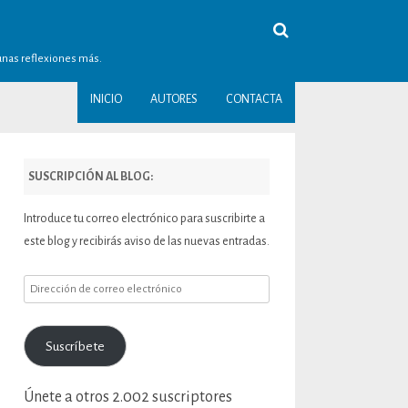
gunas reflexiones más.
INICIO
AUTORES
CONTACTA
SUSCRIPCIÓN AL BLOG:
Introduce tu correo electrónico para suscribirte a
este blog y recibirás aviso de las nuevas entradas.
Dirección
de
correo
Suscríbete
electrónico
Únete a otros 2.002 suscriptores