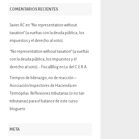
COMENTARIOS RECIENTES
Javier AC
en
“No representation without
taxation” (a vueltas con la deuda pública, los
impuestos y el derecho al voto).
“No representation without taxation” (a vueltas
con la deuda pública, los impuestos y el
derecho al voto). - FiscalBlog
en
Lo del C.E.R.A.
Tiempos de liderazgo, no de reacción –
Asociación Inspectores de Hacienda
en
Termópilas. Reflexiones tributarias (o no tan
tributarias) para el balance de este curso
bloguero
META