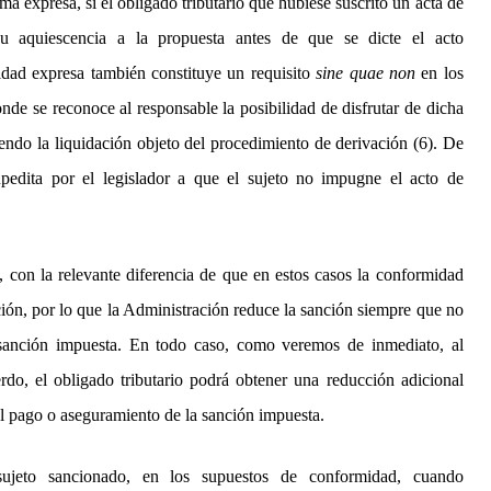
a expresa, si el obligado tributario que hubiese suscrito un acta de
su aquiescencia a la propuesta antes de que se dicte el acto
idad expresa también constituye un requisito
sine quae non
en los
nde se reconoce al responsable la posibilidad de disfrutar de dicha
ndo la liquidación objeto del procedimiento de derivación (6). De
pedita por el legislador a que el sujeto no impugne el acto de
 con la relevante diferencia de que en estos casos la conformidad
ción, por lo que la Administración reduce la sanción siempre que no
 sanción impuesta. En todo caso, como veremos de inmediato, al
do, el obligado tributario podrá obtener una reducción adicional
l pago o aseguramiento de la sanción impuesta.
 sujeto sancionado, en los supuestos de conformidad, cuando