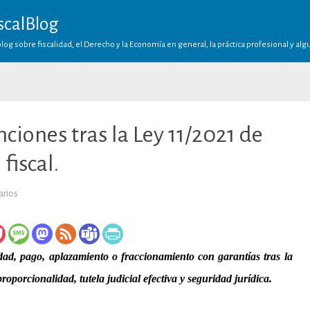
scalBlog
log sobre fiscalidad, el Derecho y la Economía en general, la práctica profesional y al
nciones tras la Ley 11/2021 de
fiscal.
en
arios
La
reducción
de
las
sanciones
tras
ad, pago, aplazamiento o fraccionamiento con garantías tras la
la
Ley
roporcionalidad, tutela judicial efectiva y seguridad jurídica.
11/2021
de
prevención
del