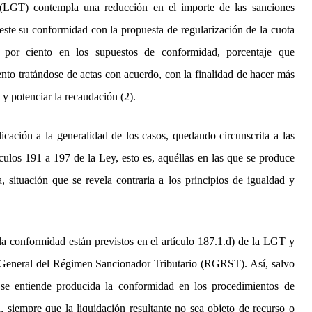
(LGT) contempla una reducción en el importe de las sanciones
fraude
fiscal.
fieste su conformidad con la propuesta de regularización de la cuota
0 por ciento en los supuestos de conformidad, porcentaje que
ento tratándose de actas con acuerdo, con la finalidad de hacer más
d y potenciar la recaudación (2).
icación a la generalidad de los casos, quedando circunscrita a las
culos 191 a 197 de la Ley, esto es, aquéllas en las que se produce
 situación que se revela contraria a los principios de igualdad y
la conformidad están previstos en el artículo 187.1.d) de la LGT y
o General del Régimen Sancionador Tributario (RGRST). Así, salvo
 se entiende producida la conformidad en los procedimientos de
, siempre que la liquidación resultante no sea objeto de recurso o