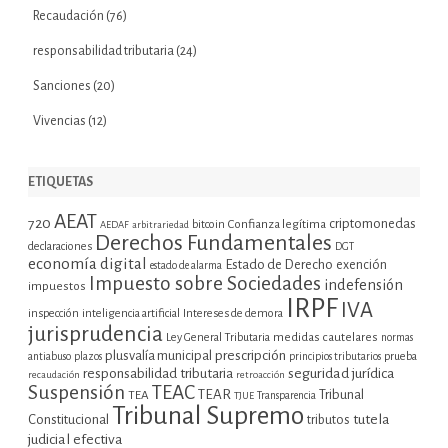
Recaudación
(76)
responsabilidad tributaria
(24)
Sanciones
(20)
Vivencias
(12)
ETIQUETAS
AEAT
720
criptomonedas
bitcoin
Confianza legítima
AEDAF
arbitrariedad
Derechos Fundamentales
declaraciones
DGT
economía digital
Estado de Derecho
exención
estado de alarma
Impuesto sobre Sociedades
indefensión
impuestos
IRPF
IVA
inspección
inteligencia artificial
Intereses de demora
jurisprudencia
Ley General Tributaria
medidas cautelares
normas
plusvalía municipal
prescripción
prueba
antiabuso
plazos
principios tributarios
seguridad jurídica
responsabilidad tributaria
recaudación
retroacción
Suspensión
TEAC
TEAR
Tribunal
TEA
TJUE
Transparencia
Tribunal Supremo
tutela
Constitucional
tributos
judicial efectiva