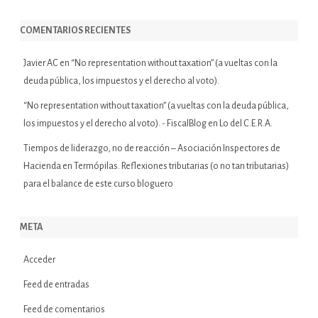
COMENTARIOS RECIENTES
Javier AC
en
“No representation without taxation” (a vueltas con la
deuda pública, los impuestos y el derecho al voto).
“No representation without taxation” (a vueltas con la deuda pública,
los impuestos y el derecho al voto). - FiscalBlog
en
Lo del C.E.R.A.
Tiempos de liderazgo, no de reacción – Asociación Inspectores de
Hacienda
en
Termópilas. Reflexiones tributarias (o no tan tributarias)
para el balance de este curso bloguero
META
Acceder
Feed de entradas
Feed de comentarios