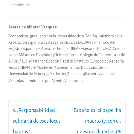
económica.
Acerca de Alberto Vazquez
Economista, graduado por la Universidad de A Coruña, miembro de la
Asociación Española de Asesores Fiscales (AEDAF) y miembro del
Registro Español de Asesores Fiscales (REAF Asesores Fiscales). Cuenta
con el Máster en Fiscalidad y Tributación del Colegio de Economistas de
A Coruña, el Máster en Gestión Fiscal del Instituto Europeo de Asesoría
Fiscal (INEAF) y el Máster en Procedimientos Tributarios de la
Universidad de Murcia (UM). Twitter/ Linkedin: @alberto7vazquez
Ver todas las entradas por Alberto Vazquez
→
Navegación
¿Responsabilidad
Españoles, el papel ha
de
solidaria de esos locos
muerto (y, con él,
entradas
bajitos?
nuestros derechos)