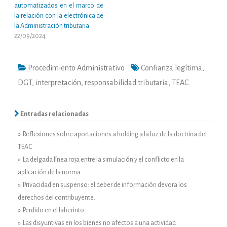
automatizados en el marco de
la relación con la electrónica de
la Administración tributaria
22/09/2024
Procedimiento Administrativo
Confianza legítima
,
DGT
,
interpretación
,
responsabilidad tributaria
,
TEAC
Entradas relacionadas
» Reflexiones sobre aportaciones a holding a la luz de la doctrina del
TEAC
» La delgada línea roja entre la simulación y el conflicto en la
aplicación de la norma.
» Privacidad en suspenso: el deber de información devora los
derechos del contribuyente.
» Perdido en el laberinto
» Las disyuntivas en los bienes no afectos a una actividad