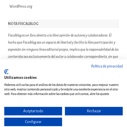
WordPress.org
NOTA FISCALBLOG
Fiscalblog es un foro abierto a la libre opinión de autores y colaboradores. El
hecho que Fiscalblog sea un espacio de libertad y facilite la libre participación y
expresión sin ninguna línea editorial propia, implica que la responsabilidad de los
contenidos sea exclusivamente del autor o colaborador correspondiente, sin que
ello suponga que el resto de miembros de la comunidad de Fiscalblog asuman o
Política de privacidad
compartan las reflexiones u opiniones expresadas.
Utilizamos cookies
Podemos utilizarlas para el análisis de los datos de nuestros visitantes, para mejorar nuestro
sitio web, mostrar contenido personalizado y brindarle una excelente experiencia en el sitio
web. Para obtener más información sobre las cookies que utilizamos, abre los ajustes.
Aceptar todo
Rechazar
© Copyright 2011 - Todos
los derechos reservados
Configurar