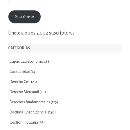
de
correo
Suscríbete
electrónico
Únete a otros 2.002 suscriptores
CATEGORÍAS
Capacidad económica
(4)
Contabilidad
(14)
Derecho Civil
(23)
Derecho Mercantil
(20)
Derechos fundamentales
(125)
Doctrina jurisprudencial
(150)
Gestión Tributaria
(95)