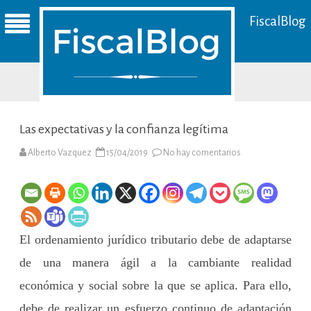
FiscalBlog
Las expectativas y la confianza legítima
en
Alberto Vazquez
15/04/2019
No hay comentarios
Las
expectativas
y
la
confianza
legítima
El ordenamiento jurídico tributario debe de adaptarse
de una manera ágil a la cambiante realidad
económica y social sobre la que se aplica. Para ello,
debe de realizar un esfuerzo continuo de adaptación