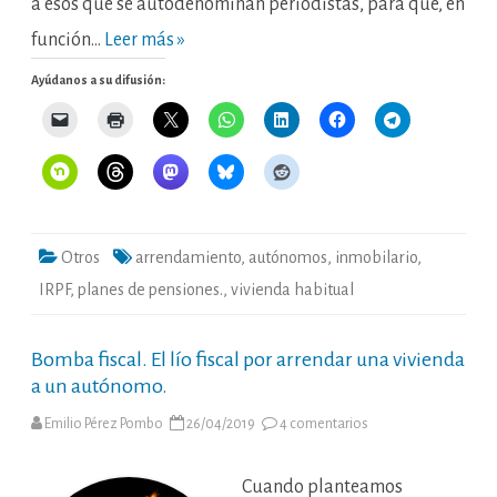
a esos que se autodenominan periodistas, para que, en
función…
Leer más »
Ayúdanos a su difusión:
Otros
arrendamiento
,
autónomos
,
inmobilario
,
IRPF
,
planes de pensiones.
,
vivienda habitual
Bomba fiscal. El lío fiscal por arrendar una vivienda
a un autónomo.
en
Emilio Pérez Pombo
26/04/2019
4 comentarios
Bomba
fiscal.
El
lío
Cuando planteamos