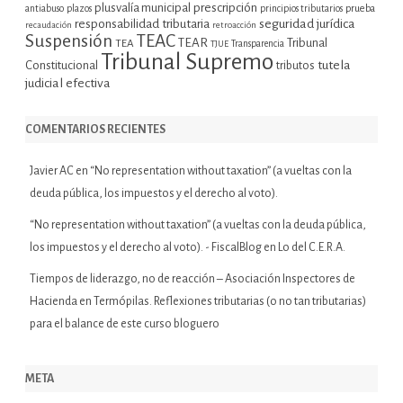
plusvalía municipal
prescripción
prueba
antiabuso
plazos
principios tributarios
seguridad jurídica
responsabilidad tributaria
recaudación
retroacción
Suspensión
TEAC
TEAR
Tribunal
TEA
TJUE
Transparencia
Tribunal Supremo
tutela
Constitucional
tributos
judicial efectiva
COMENTARIOS RECIENTES
Javier AC
en
“No representation without taxation” (a vueltas con la
deuda pública, los impuestos y el derecho al voto).
“No representation without taxation” (a vueltas con la deuda pública,
los impuestos y el derecho al voto). - FiscalBlog
en
Lo del C.E.R.A.
Tiempos de liderazgo, no de reacción – Asociación Inspectores de
Hacienda
en
Termópilas. Reflexiones tributarias (o no tan tributarias)
para el balance de este curso bloguero
META