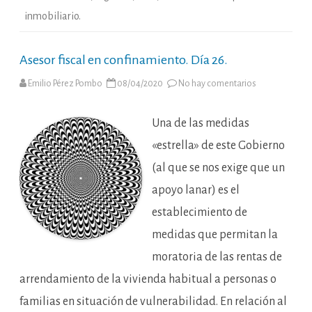
inmobiliario.
Asesor fiscal en confinamiento. Día 26.
en
Emilio Pérez Pombo
08/04/2020
No hay comentarios
Asesor
fiscal
en
confinamiento
Una de las medidas
Día
26.
«estrella» de este Gobierno
(al que se nos exige que un
apoyo lanar) es el
establecimiento de
medidas que permitan la
moratoria de las rentas de
arrendamiento de la vivienda habitual a personas o
familias en situación de vulnerabilidad. En relación al