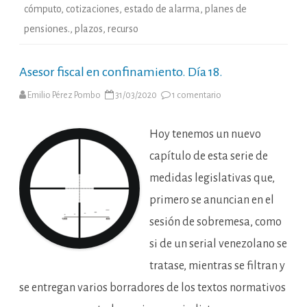
cómputo
,
cotizaciones
,
estado de alarma
,
planes de
pensiones.
,
plazos
,
recurso
Asesor fiscal en confinamiento. Día 18.
en
Emilio Pérez Pombo
31/03/2020
1 comentario
Asesor
fiscal
en
confinamiento.
Hoy tenemos un nuevo
Día
18.
capítulo de esta serie de
medidas legislativas que,
primero se anuncian en el
sesión de sobremesa, como
si de un serial venezolano se
tratase, mientras se filtran y
se entregan varios borradores de los textos normativos