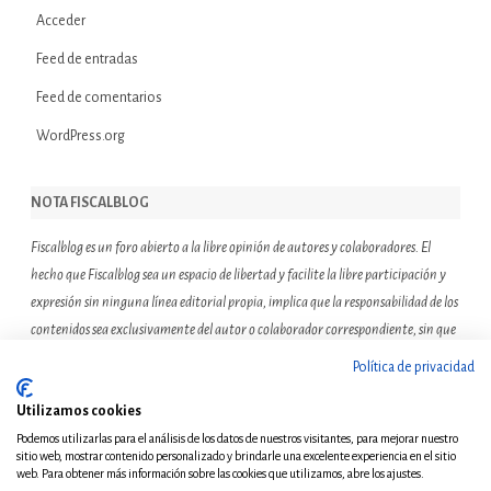
Acceder
Feed de entradas
Feed de comentarios
WordPress.org
NOTA FISCALBLOG
Fiscalblog es un foro abierto a la libre opinión de autores y colaboradores. El
hecho que Fiscalblog sea un espacio de libertad y facilite la libre participación y
expresión sin ninguna línea editorial propia, implica que la responsabilidad de los
contenidos sea exclusivamente del autor o colaborador correspondiente, sin que
ello suponga que el resto de miembros de la comunidad de Fiscalblog asuman o
Política de privacidad
compartan las reflexiones u opiniones expresadas.
Utilizamos cookies
Podemos utilizarlas para el análisis de los datos de nuestros visitantes, para mejorar nuestro
sitio web, mostrar contenido personalizado y brindarle una excelente experiencia en el sitio
web. Para obtener más información sobre las cookies que utilizamos, abre los ajustes.