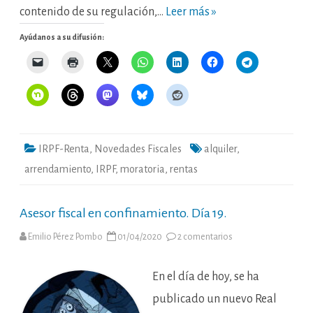
contenido de su regulación,…
Leer más »
Ayúdanos a su difusión:
IRPF-Renta
,
Novedades Fiscales
alquiler
,
arrendamiento
,
IRPF
,
moratoria
,
rentas
Asesor fiscal en confinamiento. Día 19.
en
Emilio Pérez Pombo
01/04/2020
2 comentarios
Asesor
fiscal
en
confinamiento.
En el día de hoy, se ha
Día
19.
publicado un nuevo Real