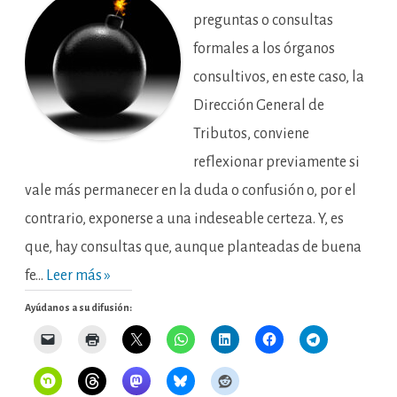
fiscal
por
preguntas o consultas
arrendar
una
formales a los órganos
vivienda
a
consultivos, en este caso, la
un
autónomo.
Dirección General de
Tributos, conviene
reflexionar previamente si
vale más permanecer en la duda o confusión o, por el
contrario, exponerse a una indeseable certeza. Y, es
que, hay consultas que, aunque planteadas de buena
fe…
Leer más »
Ayúdanos a su difusión: