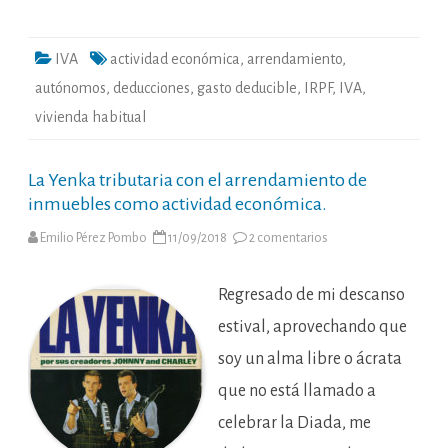
IVA
actividad económica
,
arrendamiento
,
autónomos
,
deducciones
,
gasto deducible
,
IRPF
,
IVA
,
vivienda habitual
La Yenka tributaria con el arrendamiento de
inmuebles como actividad económica.
en
Emilio Pérez Pombo
11/09/2018
2 comentarios
La
Yenka
tributaria
con
Regresado de mi descanso
el
arrendamiento
estival, aprovechando que
de
inmuebles
soy un alma libre o ácrata
como
actividad
que no está llamado a
económica.
celebrar la Diada, me