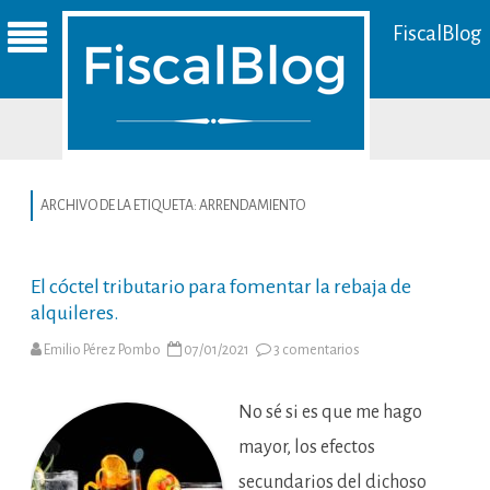
FiscalBlog
ARCHIVO DE LA ETIQUETA:
ARRENDAMIENTO
El cóctel tributario para fomentar la rebaja de
alquileres.
en
Emilio Pérez Pombo
07/01/2021
3 comentarios
El
cóctel
tributario
para
No sé si es que me hago
fomentar
la
mayor, los efectos
rebaja
de
secundarios del dichoso
alquileres.