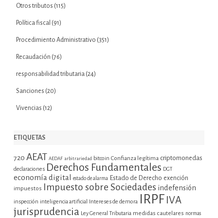
Otros tributos
(115)
Política fiscal
(91)
Procedimiento Administrativo
(351)
Recaudación
(76)
responsabilidad tributaria
(24)
Sanciones
(20)
Vivencias
(12)
ETIQUETAS
AEAT
720
criptomonedas
bitcoin
Confianza legítima
AEDAF
arbitrariedad
Derechos Fundamentales
declaraciones
DGT
economía digital
Estado de Derecho
exención
estado de alarma
Impuesto sobre Sociedades
indefensión
impuestos
IRPF
IVA
inspección
inteligencia artificial
Intereses de demora
jurisprudencia
Ley General Tributaria
medidas cautelares
normas