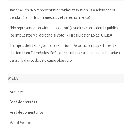
Javier AC
en
“No representation without taxation” (a vueltas con la
deuda pública, los impuestos y el derecho al voto).
“No representation without taxation” (a vueltas con la deuda pública,
los impuestos y el derecho al voto). - FiscalBlog
en
Lo del C.E.R.A.
Tiempos de liderazgo, no de reacción – Asociación Inspectores de
Hacienda
en
Termópilas. Reflexiones tributarias (o no tan tributarias)
para el balance de este curso bloguero
META
Acceder
Feed de entradas
Feed de comentarios
WordPress.org