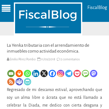
FiscalBlog
La Yenka tributaria con el arrendamiento de
inmuebles como actividad económica.
en
Emilio Pérez Pombo
11/09/2018
2 comentarios
La
Yenka
tributaria
con
el
arrendamiento
de
inmuebles
Regresado de mi descanso estival, aprovechando que
como
actividad
económica.
soy un alma libre o ácrata que no está llamado a
celebrar la Diada, me dedico con cierta desgana y