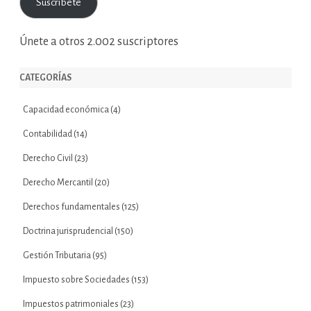
Suscríbete
electrónico
Únete a otros 2.002 suscriptores
CATEGORÍAS
Capacidad económica
(4)
Contabilidad
(14)
Derecho Civil
(23)
Derecho Mercantil
(20)
Derechos fundamentales
(125)
Doctrina jurisprudencial
(150)
Gestión Tributaria
(95)
Impuesto sobre Sociedades
(153)
Impuestos patrimoniales
(23)