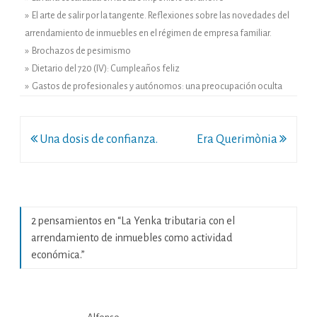
» El arte de salir por la tangente. Reflexiones sobre las novedades del
arrendamiento de inmuebles en el régimen de empresa familiar.
» Brochazos de pesimismo
» Dietario del 720 (IV): Cumpleaños feliz
» Gastos de profesionales y autónomos: una preocupación oculta
Navegación
Una dosis de confianza.
Era Querimònia
de
entradas
2 pensamientos en “
La Yenka tributaria con el
arrendamiento de inmuebles como actividad
económica.
”