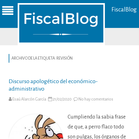
FiscalBlog
ARCHIVO DE LA ETIQUETA:
REVISIÓN
Discurso apologético del económico-
administrativo
en
Esaú Alarcón García
21/02/2020
No hay comentarios
Discurso
apologético
del
económico-
Cumpliendo la sabia frase
administrativo
de que, a perro flaco todo
son pulgas, los órganos de