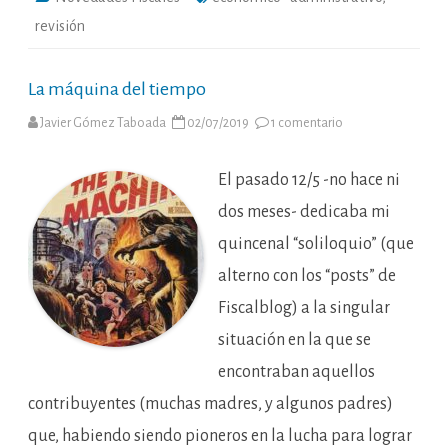
revisión
La máquina del tiempo
en
Javier Gómez Taboada
02/07/2019
1 comentario
La
máquina
del
tiempo
El pasado 12/5 -no hace ni
dos meses- dedicaba mi
quincenal “soliloquio” (que
alterno con los “posts” de
Fiscalblog) a la singular
situación en la que se
encontraban aquellos
contribuyentes (muchas madres, y algunos padres)
que, habiendo siendo pioneros en la lucha para lograr