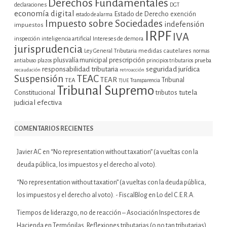
Derechos Fundamentales
declaraciones
DGT
economía digital
Estado de Derecho
exención
estado de alarma
Impuesto sobre Sociedades
indefensión
impuestos
IRPF
IVA
inspección
inteligencia artificial
Intereses de demora
jurisprudencia
Ley General Tributaria
medidas cautelares
normas
plusvalía municipal
prescripción
prueba
antiabuso
plazos
principios tributarios
seguridad jurídica
responsabilidad tributaria
recaudación
retroacción
Suspensión
TEAC
TEAR
Tribunal
TEA
TJUE
Transparencia
Tribunal Supremo
tutela
Constitucional
tributos
judicial efectiva
COMENTARIOS RECIENTES
Javier AC
en
“No representation without taxation” (a vueltas con la
deuda pública, los impuestos y el derecho al voto).
“No representation without taxation” (a vueltas con la deuda pública,
los impuestos y el derecho al voto). - FiscalBlog
en
Lo del C.E.R.A.
Tiempos de liderazgo, no de reacción – Asociación Inspectores de
Hacienda
en
Termópilas. Reflexiones tributarias (o no tan tributarias)