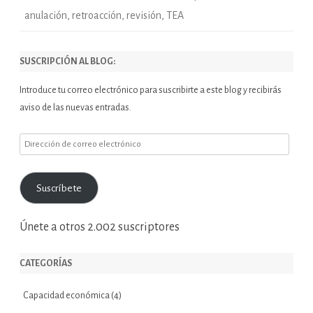
anulación
,
retroacción
,
revisión
,
TEA
SUSCRIPCIÓN AL BLOG:
Introduce tu correo electrónico para suscribirte a este blog y recibirás
aviso de las nuevas entradas.
Dirección
de
correo
Suscríbete
electrónico
Únete a otros 2.002 suscriptores
CATEGORÍAS
Capacidad económica
(4)