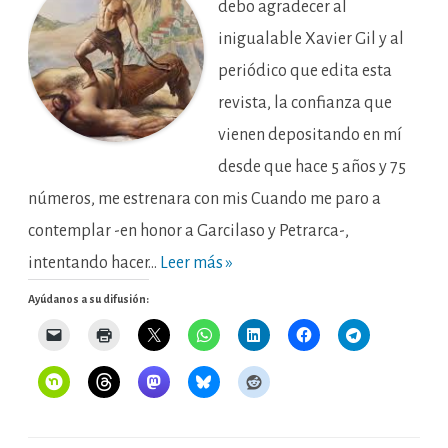
revisión
debo agradecer al
de
actos
inigualable Xavier Gil y al
administrativos
periódico que edita esta
revista, la confianza que
vienen depositando en mí
desde que hace 5 años y 75
números, me estrenara con mis Cuando me paro a
contemplar -en honor a Garcilaso y Petrarca-,
intentando hacer…
Leer más »
Ayúdanos a su difusión: