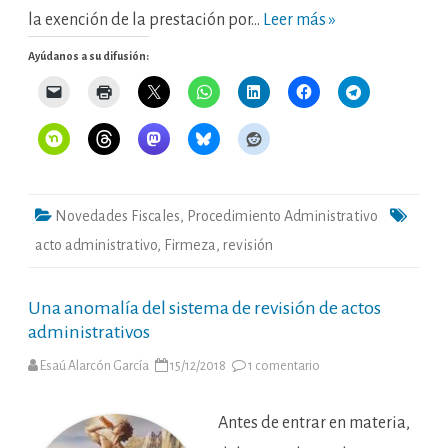
la exención de la prestación por…
Leer más »
Ayúdanos a su difusión:
Novedades Fiscales
,
Procedimiento Administrativo
acto administrativo
,
Firmeza
,
revisión
Una anomalía del sistema de revisión de actos
administrativos
en
Esaú Alarcón García
15/12/2018
1 comentario
Una
anomalía
del
sistema
Antes de entrar en materia,
de