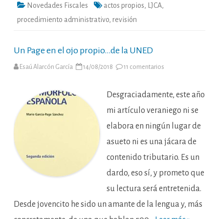
Novedades Fiscales
actos propios
,
LJCA
,
procedimiento administrativo
,
revisión
Un Page en el ojo propio…de la UNED
en
Esaú Alarcón García
14/08/2018
11 comentarios
Un
Page
en
el
Desgraciadamente, este año
ojo
propio…
mi artículo veraniego ni se
de
la
elabora en ningún lugar de
UNED
asueto ni es una jácara de
contenido tributario. Es un
dardo, eso sí, y prometo que
su lectura será entretenida.
Desde jovencito he sido un amante de la lengua y, más