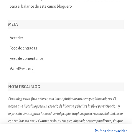
para el balance de este curso bloguero
META
Acceder
Feed de entradas
Feed de comentarios
WordPress.org
NOTA FISCALBLOG
Fiscalblog es un foro abierto a la libre opinión de autores y colaboradores. El
hecho que Fiscalblog sea un espacio de libertad y facilite la libre participación y
expresión sin ninguna línea editorial propia, implica que la responsabilidad de los
contenidos sea exclusivamente del autor o colaborador correspondiente, sin que
ello suponga que el resto de miembros de la comunidad de Fiscalblog asuman o
Política de privacidad