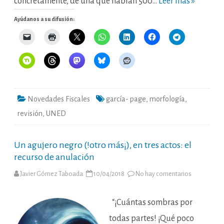
concretamente, de una que hablan 500…
Leer más »
Ayúdanos a su difusión:
Novedades Fiscales
garcía- page
,
morfología
,
revisión
,
UNED
Un agujero negro (!otro más¡), en tres actos: el
recurso de anulación
en
Javier Gómez Taboada
10/04/2018
No hay comentarios
Un
agujero
negro
(!otro
“¡Cuántas sombras por
más¡),
en
todas partes! ¡Qué poco
tres