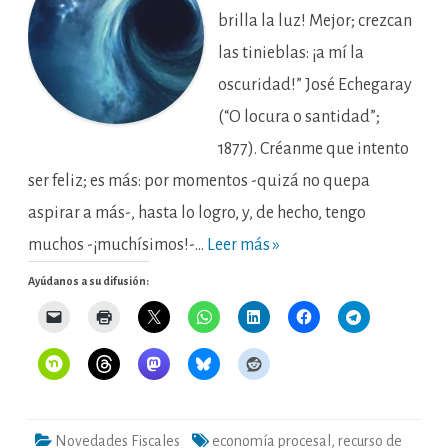
actos:
brilla la luz! Mejor; crezcan
el
recurso
las tinieblas: ¡a mí la
de
anulación
oscuridad!” José Echegaray
(“O locura o santidad”;
1877). Créanme que intento
ser feliz; es más: por momentos -quizá no quepa
aspirar a más-, hasta lo logro, y, de hecho, tengo
muchos -¡muchísimos!-…
Leer más »
Ayúdanos a su difusión:
Novedades Fiscales
economía procesal
,
recurso de