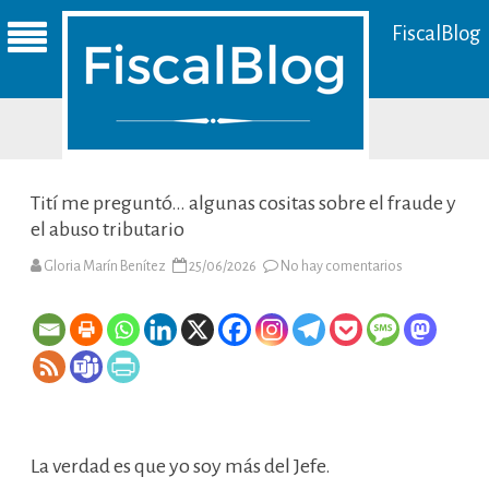
FiscalBlog
Tití me preguntó… algunas cositas sobre el fraude y
el abuso tributario
en
Gloria Marín Benítez
25/06/2026
No hay comentarios
Tití
me
preguntó…
algunas
cositas
sobre
el
fraude
y
el
abuso
tributario
La verdad es que yo soy más del Jefe.