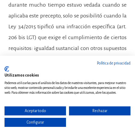
durante mucho tiempo estuvo vedada cuando se
aplicaba este precepto, solo se posibilitó cuando la
Ley 34/2015 tipificó una infracción específica (art.
206 bis LGT) que exige el cumplimiento de ciertos
requisitos: igualdad sustancial con otros supuestos
regularizados en los que el informe de la Comisión
Política de privacidad
Consultiva hubiese sido hecho público para
Utilizamos cookies
general conocimiento antes del inicio del plazo de
Podemos utilizarlas para el análisis de los datos de nuestros visitantes, para mejorar nuestro
sitio web, mostrar contenido personalizado y brindarle una excelente experiencia en el sitio
autoliquidación de la obligación regularizada.
web. Para obtener más información sobre las cookies que utilizamos, abre los ajustes.
No hay, Tití, esa contención, esa moderación, esos
Aceptar todo
Rechazar
especiales requerimientos procesales y materiales,
Configurar
cuando la regularización administrativa se