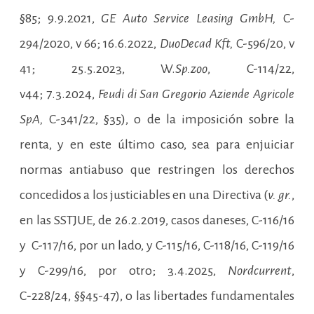
§85; 9.9.2021,
GE Auto Service Leasing GmbH,
C-
294/2020, v 66; 16.6.2022,
DuoDecad Kft,
C-596/20, v
41; 25.5.2023, W.
Sp.zoo
, C-114/22,
v44; 7.3.2024,
Feudi di San Gregorio Aziende Agricole
SpA,
C-341/22, §35), o de la imposición sobre la
renta, y en este último caso, sea para enjuiciar
normas antiabuso que restringen los derechos
concedidos a los justiciables en una Directiva (
v. gr.
,
en las SSTJUE, de 26.2.2019, casos daneses, C-116/16
y C-117/16, por un lado, y C-115/16, C-118/16, C-119/16
y C-299/16, por otro; 3.4.2025,
Nordcurrent
,
C‑228/24, §§45-47), o las libertades fundamentales