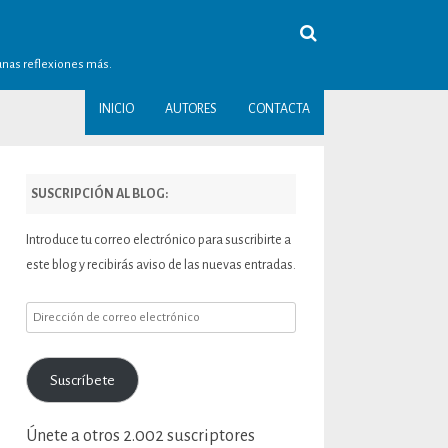
gunas reflexiones más.
INICIO
AUTORES
CONTACTA
SUSCRIPCIÓN AL BLOG:
Introduce tu correo electrónico para suscribirte a
este blog y recibirás aviso de las nuevas entradas.
Dirección
de
correo
Suscríbete
electrónico
Únete a otros 2.002 suscriptores