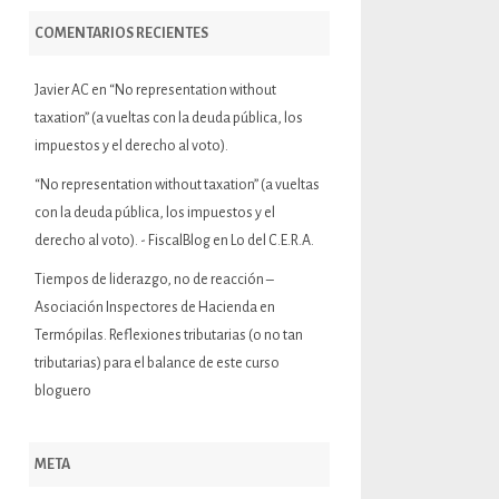
COMENTARIOS RECIENTES
Javier AC
en
“No representation without
taxation” (a vueltas con la deuda pública, los
impuestos y el derecho al voto).
“No representation without taxation” (a vueltas
con la deuda pública, los impuestos y el
derecho al voto). - FiscalBlog
en
Lo del C.E.R.A.
Tiempos de liderazgo, no de reacción –
Asociación Inspectores de Hacienda
en
Termópilas. Reflexiones tributarias (o no tan
tributarias) para el balance de este curso
bloguero
META