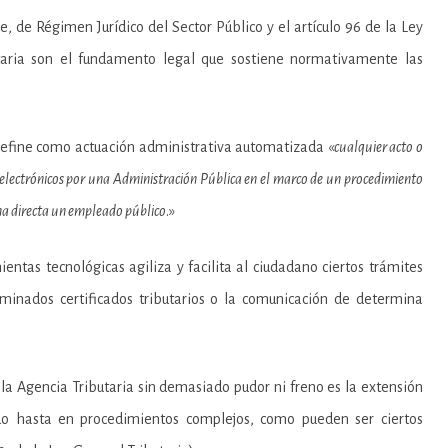
re, de Régimen Jurídico del Sector Público y el artículo 96 de la Ley
taria son el fundamento legal que sostiene normativamente las
5 define como actuación administrativa automatizada «
cualquier acto o
electrónicos por una Administración Pública en el marco de un procedimiento
ma directa un empleado público
.»
ientas tecnológicas agiliza y facilita al ciudadano ciertos trámites
rminados certificados tributarios o la comunicación de determina
 la Agencia Tributaria sin demasiado pudor ni freno es la extensión
do hasta en procedimientos complejos, como pueden ser ciertos