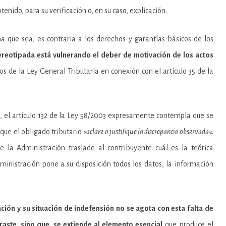
enido, para su verificación o, en su caso, explicación.
na que sea, es contraria a los derechos y garantías básicos de los
ereotipada está vulnerando el deber de motivación de los actos
s de la Ley General Tributaria en conexión con el artículo 35 de la
s, el artículo 132 de la Ley 58/2003 expresamente contempla que se
que el obligado tributario «
aclare o justifique la discrepancia observada
«.
 la Administración traslade al contribuyente cuál es la teórica
Administración pone a su disposición todos los datos, la información
ción y su situación de indefensión no se agota con esta falta de
raste, sino que, se extiende al elemento esencial
que produce el