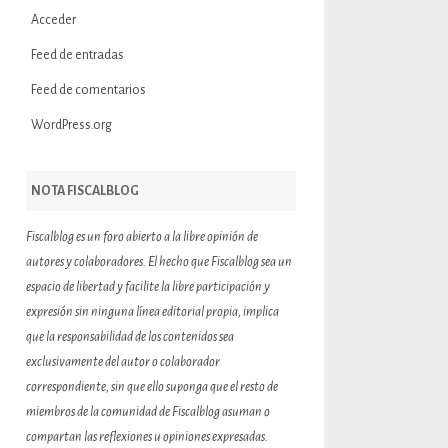
Acceder
Feed de entradas
Feed de comentarios
WordPress.org
NOTA FISCALBLOG
Fiscalblog es un foro abierto a la libre opinión de
autores y colaboradores. El hecho que Fiscalblog sea un
espacio de libertad y facilite la libre participación y
expresión sin ninguna línea editorial propia, implica
que la responsabilidad de los contenidos sea
exclusivamente del autor o colaborador
correspondiente, sin que ello suponga que el resto de
miembros de la comunidad de Fiscalblog asuman o
compartan las reflexiones u opiniones expresadas.