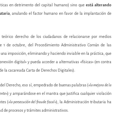
Derecho.
áticas en detrimento del capital humano) sino que
está alterando
utaria
, anulando el factor humano en favor de la implantación de
l teórico derecho de los ciudadanos de relacionarse por medios
 de 1 de octubre, del Procedimiento Administrativo Común de las
una imposición, eliminando y haciendo inviable en la práctica, que
nexión digital» y pueda acceder a alternativas «físicas» (en contra
 de la cacareada Carta de Derechos Digitales).
o del Derecho, eso sí, empedrado de buenas palabras («
la mejora de la
yente
«) y amparándose en el mantra que justifica cualquier violación
tes («
la persecución del fraude fiscal
«), la Administración tributaria ha
d de procesos y trámites administrativos.