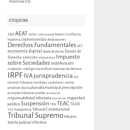
Vivencias
(12)
ETIQUETAS
AEAT
720
bitcoin
Confianza
AEDAF
arbitrariedad
criptomonedas
legítima
declaraciones
Derechos Fundamentales
DGT
economía digital
Estado de
estado de alarma
Impuesto
Derecho
exención
impuestos
sobre Sociedades
indefensión
inspección
inteligencia artificial
Intereses de demora
IRPF
jurisprudencia
IVA
Ley
General Tributaria
medidas cautelares
normas
plusvalía municipal
prescripción
antiabuso
plazos
prueba
principios tributarios
recaudación
seguridad
responsabilidad tributaria
retroacción
Suspensión
TEAC
jurídica
TEAR
TEA
Tribunal Constitucional
TJUE
Transparencia
Tribunal Supremo
tributos
tutela judicial efectiva