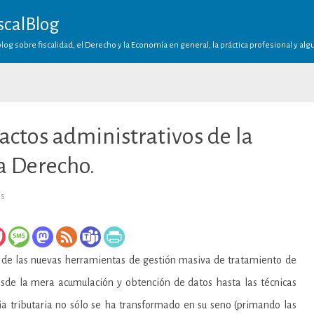
scalBlog
log sobre fiscalidad, el Derecho y la Economía en general, la práctica profesional y al
actos administrativos de la
a Derecho.
en
os
La
automatización
de
actos
administrativos
de
ón de las nuevas herramientas de gestión masiva de tratamiento de
la
AEAT
desde la mera acumulación y obtención de datos hasta las técnicas
no
es
conforme
cia tributaria no sólo se ha transformado en su seno (primando las
a