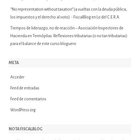
“No representation without taxation” (a vueltas con la deuda pública,
los impuestos y el derecho al voto). - FiscalBlog
en
Lo del C.E.R.A.
Tiempos de liderazgo, no de reacción – Asociación Inspectores de
Hacienda
en
Termópilas. Reflexiones tributarias (o no tan tributarias)
para el balance de este curso bloguero
META
Acceder
Feed de entradas
Feed de comentarios
WordPress.org
NOTA FISCALBLOG