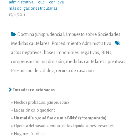
administrativa que conlleva
más obligaciones tributarias.
15/11/2011
Doctrina jurisprudencial
,
Impuesto sobre Sociedades
,
Medidas cautelares
,
Procedimiento Administrativo
actos negativos
,
bases imponibles negativas
,
BINs
,
compensación
,
inadmisión
,
medidas cautelaresa positivas
,
Presunción de validez
,
recurso de casacion
Entradas relacionadas
» Hechos probados, ¿sin pruebas?
» La pasión es lo que tiene…
»
Un mal día o ¿qué fue de mis BINs? (7ª temporada)
» Opereta del pasado remoto en las liquidaciones presentes
» Hoy, menú del día