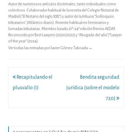
Autor de numerosos artículos doctrinales, tanto individuales como
colectivos. Colaborador habitual de la revista del Colegio Notarial de
Madrid ("El Notario del siglo XXI") y autor de la tribuna "Soliloquios
tributarios" (Atlántico diario). Ponente habitual en Seminarios y
Jornadas tributarias. Miembro Jurado 21º-24º edición Premio AEDAF.
Reconocido por Best Lawyers (2020/2022) y “Abogado del año”/”Lawyer
of the year” (2024).
Ver todas las entradas por Javier Gómez Taboada
→
Navegación
Recapitulando el
Bendita seguridad
de
plusvalío (I)
jurídica (sobre el modelo
entradas
720)