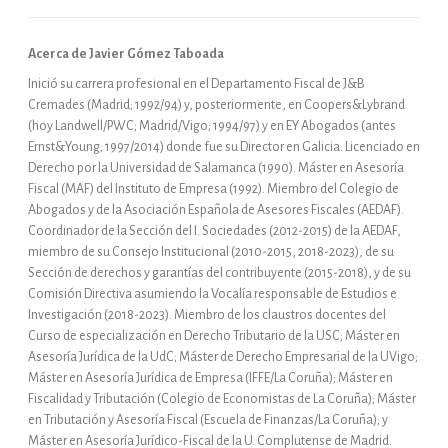
Acerca de Javier Gómez Taboada
Inició su carrera profesional en el Departamento Fiscal de J&B
Cremades (Madrid; 1992/94) y, posteriormente, en Coopers&Lybrand
(hoy Landwell/PWC; Madrid/Vigo; 1994/97) y en EY Abogados (antes
Ernst&Young; 1997/2014) donde fue su Director en Galicia. Licenciado en
Derecho por la Universidad de Salamanca (1990). Máster en Asesoría
Fiscal (MAF) del Instituto de Empresa (1992). Miembro del Colegio de
Abogados y de la Asociación Española de Asesores Fiscales (AEDAF).
Coordinador de la Sección del I. Sociedades (2012-2015) de la AEDAF,
miembro de su Consejo Institucional (2010-2015, 2018-2023), de su
Sección de derechos y garantías del contribuyente (2015-2018), y de su
Comisión Directiva asumiendo la Vocalía responsable de Estudios e
Investigación (2018-2023). Miembro de los claustros docentes del
Curso de especialización en Derecho Tributario de la USC; Máster en
Asesoría Jurídica de la UdC; Máster de Derecho Empresarial de la UVigo;
Máster en Asesoría Jurídica de Empresa (IFFE/La Coruña); Máster en
Fiscalidad y Tributación (Colegio de Economistas de La Coruña); Máster
en Tributación y Asesoría Fiscal (Escuela de Finanzas/La Coruña); y
Máster en Asesoría Jurídico-Fiscal de la U. Complutense de Madrid.