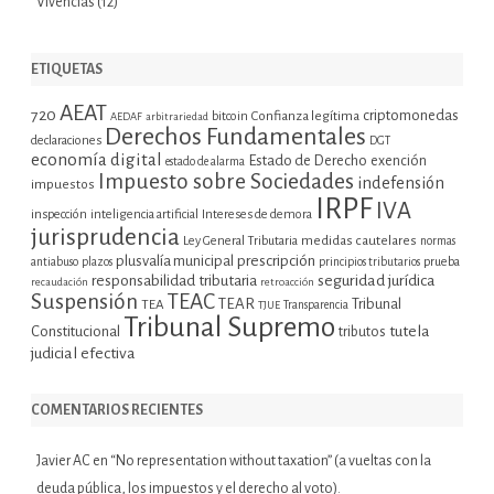
Vivencias
(12)
ETIQUETAS
AEAT
720
criptomonedas
bitcoin
Confianza legítima
AEDAF
arbitrariedad
Derechos Fundamentales
declaraciones
DGT
economía digital
Estado de Derecho
exención
estado de alarma
Impuesto sobre Sociedades
indefensión
impuestos
IRPF
IVA
inspección
inteligencia artificial
Intereses de demora
jurisprudencia
Ley General Tributaria
medidas cautelares
normas
plusvalía municipal
prescripción
prueba
antiabuso
plazos
principios tributarios
seguridad jurídica
responsabilidad tributaria
recaudación
retroacción
Suspensión
TEAC
TEAR
Tribunal
TEA
TJUE
Transparencia
Tribunal Supremo
tutela
Constitucional
tributos
judicial efectiva
COMENTARIOS RECIENTES
Javier AC
en
“No representation without taxation” (a vueltas con la
deuda pública, los impuestos y el derecho al voto).