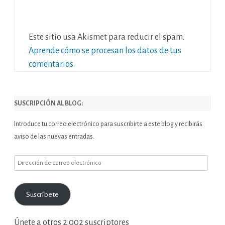
Este sitio usa Akismet para reducir el spam.
Aprende cómo se procesan los datos de tus
comentarios.
SUSCRIPCIÓN AL BLOG:
Introduce tu correo electrónico para suscribirte a este blog y recibirás
aviso de las nuevas entradas.
Dirección
de
correo
Suscríbete
electrónico
Únete a otros 2.002 suscriptores