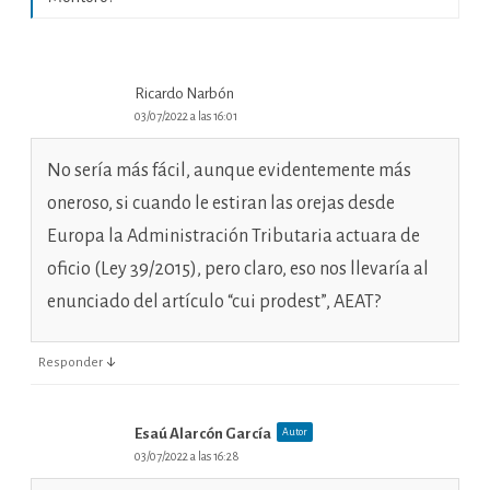
Ricardo Narbón
03/07/2022 a las 16:01
No sería más fácil, aunque evidentemente más
oneroso, si cuando le estiran las orejas desde
Europa la Administración Tributaria actuara de
oficio (Ley 39/2015), pero claro, eso nos llevaría al
enunciado del artículo “cui prodest”, AEAT?
↓
Responder
Esaú Alarcón García
Autor
03/07/2022 a las 16:28