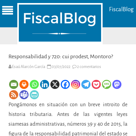
FiscalBlog
Responsabilidad y 720: cui prodest, Montoro?
en
Esaú Alarcón García
03/07/2022
2 comentarios
Responsabilidad
y
720:
cui
prodest,
Montoro?
Pongámonos en situación con un breve introito de
historia tributaria. Antes de las vigentes leyes
siamesas administrativas, números 39 y 40 de 2015, la
figura de la responsabilidad patrimonial del estado se