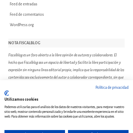
Feed de entradas
Feed de comentarios
WordPress.org
NOTA FISCALBLOG
Fiscalblog es un foro abierto a la libre opinión de autores y colaboradores. El
hecho que Fiscalblog sea un espacio de libertad y facilite la libre participación y
expresión sin ninguna línea editorial propia, implica que la responsabilidad de los
contenidos sea exclusivamente del autor o colaborador correspondiente, sin que
ello suponga que el resto de miembros de la comunidad de Fiscalblog asuman o
Política de privacidad
compartan las reflexiones u opiniones expresadas.
Utilizamos cookies
Podemos utilizarlas para el análisis de los datos de nuestros visitantes, para mejorar nuestro
sitio web, mostrar contenido personalizado y brindarle una excelente experiencia en el sitio
web. Para obtener más información sobre las cookies que utilizamos, abre los ajustes.