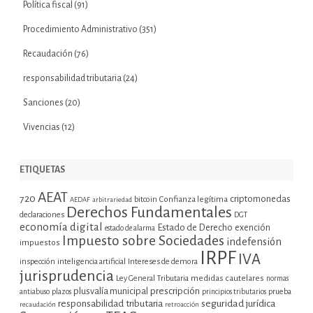
Política fiscal
(91)
Procedimiento Administrativo
(351)
Recaudación
(76)
responsabilidad tributaria
(24)
Sanciones
(20)
Vivencias
(12)
ETIQUETAS
AEAT
720
criptomonedas
bitcoin
Confianza legítima
AEDAF
arbitrariedad
Derechos Fundamentales
declaraciones
DGT
economía digital
Estado de Derecho
exención
estado de alarma
Impuesto sobre Sociedades
indefensión
impuestos
IRPF
IVA
inspección
inteligencia artificial
Intereses de demora
jurisprudencia
Ley General Tributaria
medidas cautelares
normas
plusvalía municipal
prescripción
prueba
antiabuso
plazos
principios tributarios
seguridad jurídica
responsabilidad tributaria
recaudación
retroacción