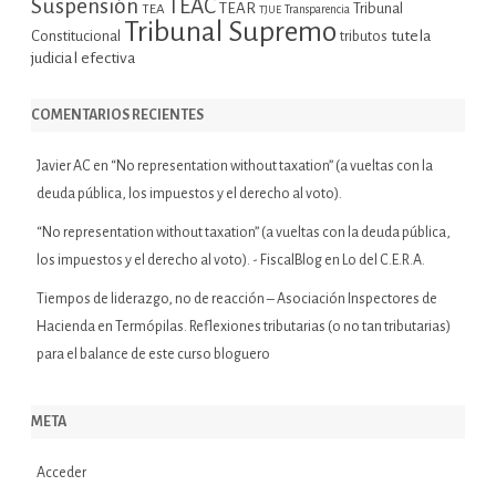
Suspensión
TEAC
TEAR
Tribunal
TEA
TJUE
Transparencia
Tribunal Supremo
tutela
Constitucional
tributos
judicial efectiva
COMENTARIOS RECIENTES
Javier AC
en
“No representation without taxation” (a vueltas con la
deuda pública, los impuestos y el derecho al voto).
“No representation without taxation” (a vueltas con la deuda pública,
los impuestos y el derecho al voto). - FiscalBlog
en
Lo del C.E.R.A.
Tiempos de liderazgo, no de reacción – Asociación Inspectores de
Hacienda
en
Termópilas. Reflexiones tributarias (o no tan tributarias)
para el balance de este curso bloguero
META
Acceder