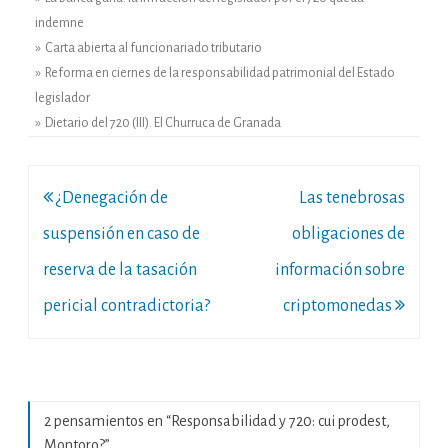
indemne
» Carta abierta al funcionariado tributario
» Reforma en ciernes de la responsabilidad patrimonial del Estado
legislador
» Dietario del 720 (III). El Churruca de Granada
Navegación
¿Denegación de
Las tenebrosas
de
suspensión en caso de
obligaciones de
entradas
reserva de la tasación
información sobre
pericial contradictoria?
criptomonedas
2 pensamientos en “
Responsabilidad y 720: cui prodest,
Montoro?
”