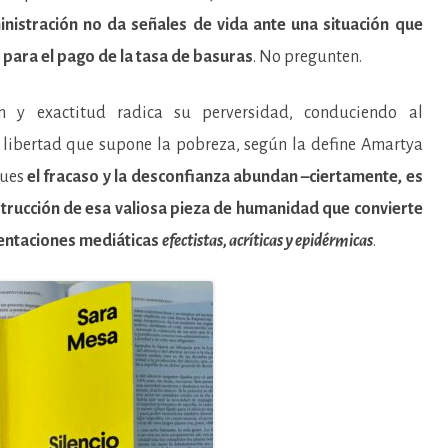
nistración no da señales de vida ante una situación que
s para el pago de la tasa de basuras
. No pregunten.
ón y exactitud radica su perversidad, conduciendo al
 libertad que supone la pobreza, según la define Amartya
pues
el fracaso y la desconfianza abundan –ciertamente, es
estrucción de esa valiosa pieza de humanidad que convierte
entaciones mediáticas
efectistas, acríticas y epidérmicas
.