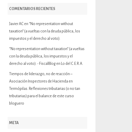
COMENTARIOS RECIENTES
Javier AC
en
“No representation without
taxation” (a vueltas con la deuda pública, los
impuestos y el derecho al voto).
“No representation without taxation” (a vueltas
con la deuda pública, los impuestos y el
derecho al voto). - FiscalBlog
en
Lo del C.E.R.A.
Tiempos de liderazgo, no de reacción –
Asociación Inspectores de Hacienda
en
Termópilas. Reflexiones tributarias (o no tan
tributarias) para el balance de este curso
bloguero
META