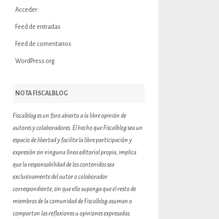
Acceder
Feed de entradas
Feed de comentarios
WordPress.org
NOTA FISCALBLOG
Fiscalblog es un foro abierto a la libre opinión de
autores y colaboradores. El hecho que Fiscalblog sea un
espacio de libertad y facilite la libre participación y
expresión sin ninguna línea editorial propia, implica
que la responsabilidad de los contenidos sea
exclusivamente del autor o colaborador
correspondiente, sin que ello suponga que el resto de
miembros de la comunidad de Fiscalblog asuman o
compartan las reflexiones u opiniones expresadas.