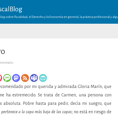
scalBlog
log sobre fiscalidad, el Derecho y la Economía en general, la práctica profesional y al
vo
en
omentario
Silencio
administrativo
 recomendado por mi querida y admirada Gloria Marín, que
 me ha estremecido. Se trata de Carmen, una persona con
 absoluta. Pobre hasta para pedir, decía mi suegro, que
n
pertenece a la capa más baja de las capas
; no está en riesgo de