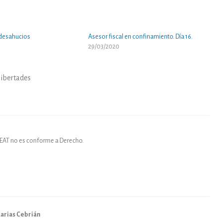
 desahucios
Asesor fiscal en confinamiento. Día 16.
29/03/2020
libertades
AEAT no es conforme a Derecho.
arias Cebrián