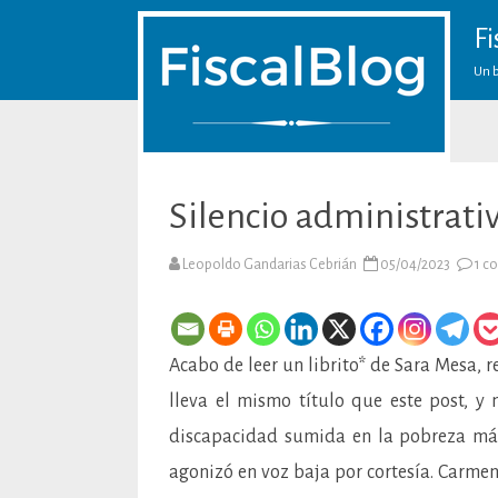
Fi
Un b
Silencio administrati
Leopoldo Gandarias Cebrián
05/04/2023
1 c
Acabo de leer un librito* de Sara Mesa,
lleva el mismo título que este post, y
discapacidad sumida en la pobreza más
agonizó en voz baja por cortesía. Carme