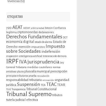
Vivencias
(12)
ETIQUETAS
AEAT
720
bitcoin
Confianza
AEDAF
arbitrariedad
criptomonedas
legítima
declaraciones
Derechos Fundamentales
DGT
economía digital
Estado de
estado de alarma
Impuesto
Derecho
exención
impuestos
sobre Sociedades
indefensión
inspección
inteligencia artificial
Intereses de demora
IRPF
jurisprudencia
IVA
Ley
General Tributaria
medidas cautelares
normas
plusvalía municipal
prescripción
antiabuso
plazos
prueba
principios tributarios
recaudación
seguridad
responsabilidad tributaria
retroacción
Suspensión
TEAC
jurídica
TEAR
TEA
Tribunal Constitucional
TJUE
Transparencia
Tribunal Supremo
tributos
tutela judicial efectiva