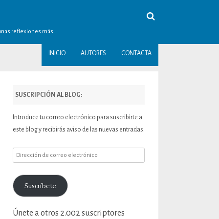
gunas reflexiones más.
INICIO
AUTORES
CONTACTA
SUSCRIPCIÓN AL BLOG:
Introduce tu correo electrónico para suscribirte a
este blog y recibirás aviso de las nuevas entradas.
Dirección
de
correo
Suscríbete
electrónico
Únete a otros 2.002 suscriptores