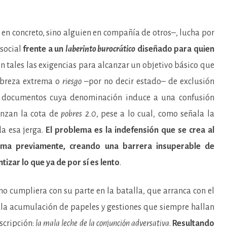
 en concreto, sino alguien en compañía de otros–, lucha por
 social
frente a un
laberinto burocrático
diseñado para quien
son tales las exigencias para alcanzar un objetivo básico que
obreza extrema o
riesgo
–por no decir estado– de exclusión
de documentos cuya denominación induce a una confusión
anzan la cota de
pobres 2.0
, pese a lo cual, como señala la
a esa jerga.
El problema es la indefensión que se crea al
orma previamente, creando una barrera insuperable de
tizar lo que ya de por sí es lento
.
o cumpliera con su parte en la batalla, que arranca con el
 la acumulación de papeles y gestiones que siempre hallan
scripción:
la mala leche de la conjunción adversativa
.
Resultando