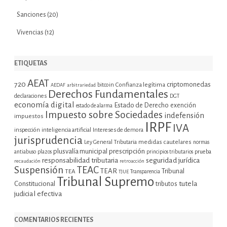
Sanciones
(20)
Vivencias
(12)
ETIQUETAS
AEAT
720
criptomonedas
bitcoin
Confianza legítima
AEDAF
arbitrariedad
Derechos Fundamentales
declaraciones
DGT
economía digital
Estado de Derecho
exención
estado de alarma
Impuesto sobre Sociedades
indefensión
impuestos
IRPF
IVA
inspección
inteligencia artificial
Intereses de demora
jurisprudencia
Ley General Tributaria
medidas cautelares
normas
plusvalía municipal
prescripción
prueba
antiabuso
plazos
principios tributarios
seguridad jurídica
responsabilidad tributaria
recaudación
retroacción
Suspensión
TEAC
TEAR
Tribunal
TEA
TJUE
Transparencia
Tribunal Supremo
tutela
Constitucional
tributos
judicial efectiva
COMENTARIOS RECIENTES