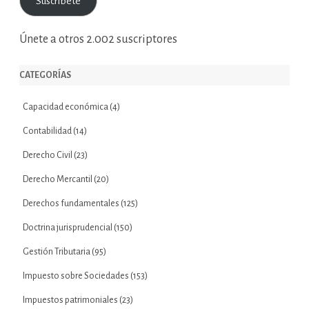
Suscríbete
electrónico
Únete a otros 2.002 suscriptores
CATEGORÍAS
Capacidad económica
(4)
Contabilidad
(14)
Derecho Civil
(23)
Derecho Mercantil
(20)
Derechos fundamentales
(125)
Doctrina jurisprudencial
(150)
Gestión Tributaria
(95)
Impuesto sobre Sociedades
(153)
Impuestos patrimoniales
(23)