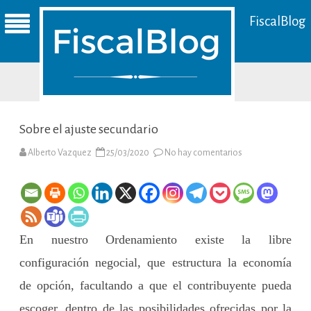
FiscalBlog
Sobre el ajuste secundario
en
Alberto Vazquez
25/03/2020
No hay comentarios
Sobre
el
ajuste
secundario
En nuestro Ordenamiento existe la libre
configuración negocial, que estructura la economía
de opción, facultando a que el contribuyente pueda
escoger, dentro de las posibilidades ofrecidas por la