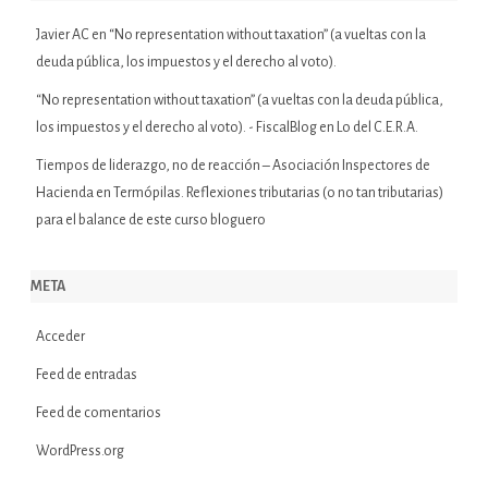
Javier AC
en
“No representation without taxation” (a vueltas con la
deuda pública, los impuestos y el derecho al voto).
“No representation without taxation” (a vueltas con la deuda pública,
los impuestos y el derecho al voto). - FiscalBlog
en
Lo del C.E.R.A.
Tiempos de liderazgo, no de reacción – Asociación Inspectores de
Hacienda
en
Termópilas. Reflexiones tributarias (o no tan tributarias)
para el balance de este curso bloguero
META
Acceder
Feed de entradas
Feed de comentarios
WordPress.org