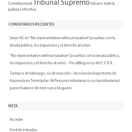
Tribunal Supremo
tutela
Constitucional
tributos
judicial efectiva
COMENTARIOS RECIENTES
Javier AC
en
“No representation without taxation” (a vueltas con la
deuda pública, los impuestos y el derecho al voto).
“No representation without taxation” (a vueltas con la deuda pública,
los impuestos y el derecho al voto). - FiscalBlog
en
Lo del C.E.R.A.
Tiempos de liderazgo, no de reacción – Asociación Inspectores de
Hacienda
en
Termópilas. Reflexiones tributarias (o no tan tributarias)
para el balance de este curso bloguero
META
Acceder
Feed de entradas