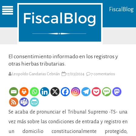
FiscalBlog
El consentimiento informado en los registros y
otras hierbas tributarias.
en
Leopoldo Gandarias Cebrián
17/03/2024
7 comentarios
El
consentimie
informado
en
los
registros
y
otras
Se acaba de pronunciar el Tribunal Supremo -TS- una
hierbas
tributarias.
vez más sobre las condiciones de entrada y registro en
un domicilio constitucionalmente protegido,