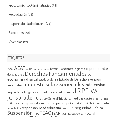
Procedimiento Administrativo
(351)
Recaudación
(76)
responsabilidad tributaria
(24)
Sanciones
(20)
Vivencias
(12)
ETIQUETAS
AEAT
720
criptomonedas
bitcoin
Confianza legítima
AEDAF
arbitrariedad
Derechos Fundamentales
declaraciones
DGT
economía digital
Estado de Derecho
exención
estado de alarma
Impuesto sobre Sociedades
indefensión
impuestos
IRPF
IVA
inspección
inteligencia artificial
Intereses de demora
jurisprudencia
Ley General Tributaria
medidas cautelares
normas
plusvalía municipal
prescripción
prueba
antiabuso
plazos
principios tributarios
seguridad jurídica
responsabilidad tributaria
recaudación
retroacción
Suspensión
TEAC
TEAR
Tribunal
TEA
TJUE
Transparencia