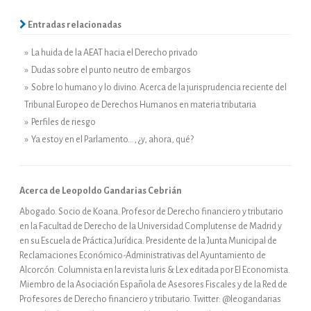
Entradas relacionadas
» La huida de la AEAT hacia el Derecho privado
» Dudas sobre el punto neutro de embargos
» Sobre lo humano y lo divino. Acerca de la jurisprudencia reciente del
Tribunal Europeo de Derechos Humanos en materia tributaria
» Perfiles de riesgo
» Ya estoy en el Parlamento…, ¿y, ahora, qué?
Acerca de Leopoldo Gandarias Cebrián
Abogado. Socio de Koana. Profesor de Derecho financiero y tributario
en la Facultad de Derecho de la Universidad Complutense de Madrid y
en su Escuela de Práctica Jurídica. Presidente de la Junta Municipal de
Reclamaciones Económico-Administrativas del Ayuntamiento de
Alcorcón. Columnista en la revista Iuris & Lex editada por El Economista.
Miembro de la Asociación Española de Asesores Fiscales y de la Red de
Profesores de Derecho financiero y tributario. Twitter: @leogandarias