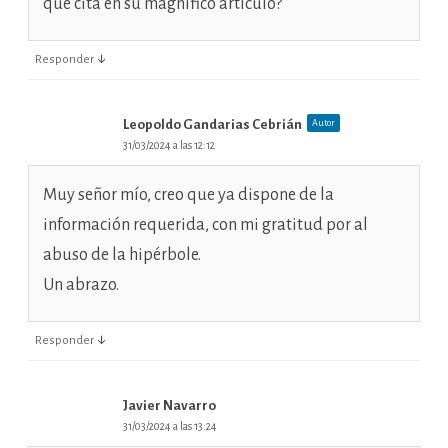
que cita en su magnífico artículo?
↓
Responder
Leopoldo Gandarias Cebrián
Autor
31/03/2024 a las 12:12
Muy señor mío, creo que ya dispone de la
información requerida, con mi gratitud por al
abuso de la hipérbole.
Un abrazo.
↓
Responder
Javier Navarro
31/03/2024 a las 13:24