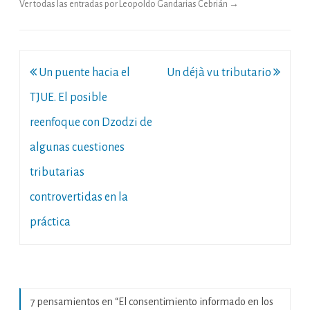
Ver todas las entradas por Leopoldo Gandarias Cebrián
→
Navegación
Un puente hacia el
Un déjà vu tributario
de
TJUE. El posible
entradas
reenfoque con Dzodzi de
algunas cuestiones
tributarias
controvertidas en la
práctica
7 pensamientos en “
El consentimiento informado en los