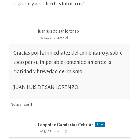
registros y otras hierbas tributarias.
”
juan luis de san lorenzo
17/03/2024 a las 09:56
Gracias por la inmediatez del comentario y, sobre
todo por su impecable contenido amén de la
claridad y brevedad del mismo.
JUAN LUIS DE SAN LORENZO
↓
Responder
Leopoldo Gandarias Cebrián
Autor
17/03/2024 a las 11:43