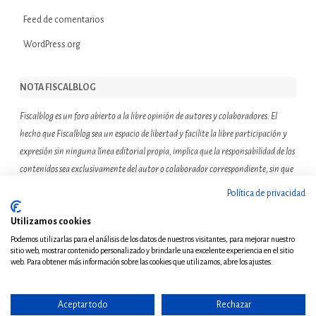
Feed de comentarios
WordPress.org
NOTA FISCALBLOG
Fiscalblog es un foro abierto a la libre opinión de autores y colaboradores. El
hecho que Fiscalblog sea un espacio de libertad y facilite la libre participación y
expresión sin ninguna línea editorial propia, implica que la responsabilidad de los
contenidos sea exclusivamente del autor o colaborador correspondiente, sin que
ello suponga que el resto de miembros de la comunidad de Fiscalblog asuman o
Política de privacidad
compartan las reflexiones u opiniones expresadas.
Utilizamos cookies
Podemos utilizarlas para el análisis de los datos de nuestros visitantes, para mejorar nuestro
sitio web, mostrar contenido personalizado y brindarle una excelente experiencia en el sitio
web. Para obtener más información sobre las cookies que utilizamos, abre los ajustes.
Aceptar todo
Rechazar
© Copyright 2011 - Todos